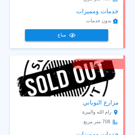
خدمات ومميزات
بدون خدمات
مباع
مباع
مزارع النوباني
رام الله والبيرة
708 متر مربع
خدمات ومميزات