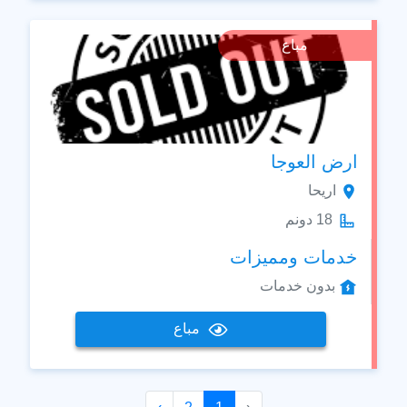
مباع
ارض العوجا
اريحا
18 دونم
خدمات ومميزات
بدون خدمات
مباع