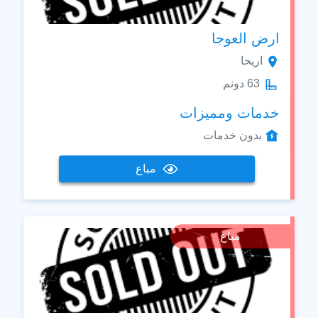
ارض العوجا
اريحا
63 دونم
خدمات ومميزات
بدون خدمات
مباع
مباع