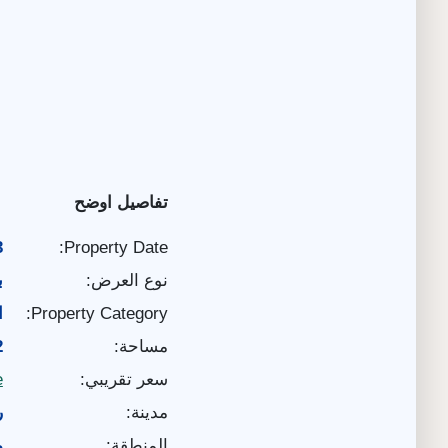
تفاصيل اوضح
3
Property Date:
نوع العرض:
ب
Property Category:
ا
مساحة:
12
سعر تقريبي:
e
مدينة:
ر
المنطقة:
م