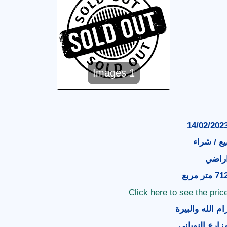
1 Images
14/02/202
يع / شراء
راضي
7 متر مربع
Click here to see the pric
ام الله والبيرة
زارع النوباني