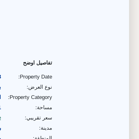
تفاصيل اوضح
3
Property Date:
نوع العرض:
ب
Property Category:
ا
مساحة:
01
سعر تقريبي:
e
مدينة:
ر
المنطقة:
م