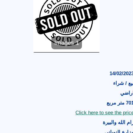
1 Images
14/02/202
يع / شراء
راضي
7 متر مربع
Click here to see the pric
ام الله والبيرة
زارع النوباني